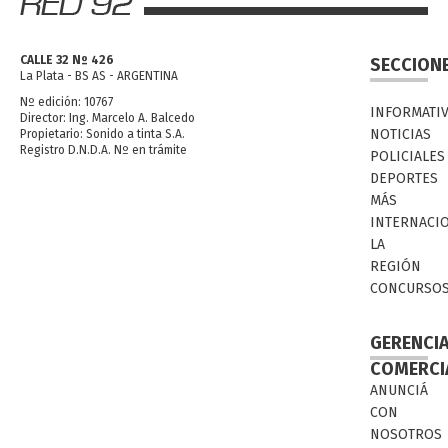
CALLE 32 Nº 426
SECCION
La Plata - BS AS - ARGENTINA
Nº edición: 10767
INFORMATI
Director: Ing. Marcelo A. Balcedo
NOTICIAS
Propietario: Sonido a tinta S.A.
Registro D.N.D.A. Nº en trámite
POLICIALES
DEPORTES
MÁS
INTERNACI
LA
REGIÓN
CONCURSO
GERENCI
COMERCI
ANUNCIÁ
CON
NOSOTROS