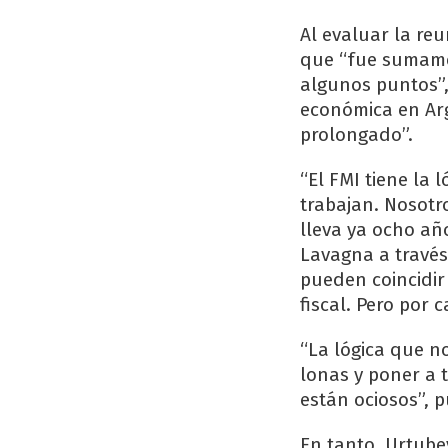
Al evaluar la re
que “fue sumamen
algunos puntos”,
económica en Arg
prolongado”.
“El FMI tiene la
trabajan. Nosot
lleva ya ocho año
Lavagna a través
pueden coincidir e
fiscal. Pero por 
“La lógica que n
lonas y poner a 
están ociosos”, 
En tanto, Urtubey