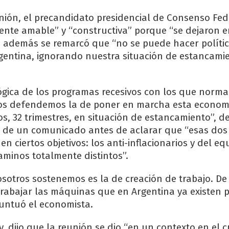
unión, el precandidato presidencial de Consenso Fed
te amable” y “constructiva” porque “se dejaron e
 además se remarcó que “no se puede hacer políti
entina, ignorando nuestra situación de estancami
 lógica de los programas recesivos con los que norm
ros defendemos la de poner en marcha esta econom
s, 32 trimestres, en situación de estancamiento”, de
 de un comunicado antes de aclarar que “esas dos 
n ciertos objetivos: los anti-inflacionarios y del equ
caminos totalmente distintos”.
osotros sostenemos es la de creación de trabajo. De
trabajar las máquinas que en Argentina ya existen 
puntuó el economista.
, dijo que la reunión se dio “en un contexto en el c