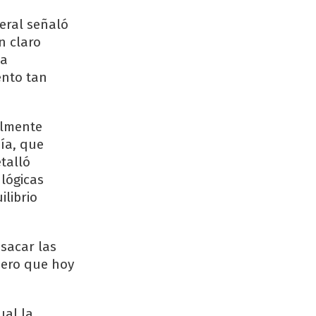
eral señaló
n claro
ca
ento tan
almente
ía, que
talló
lógicas
ilibrio
 sacar las
pero que hoy
ual la