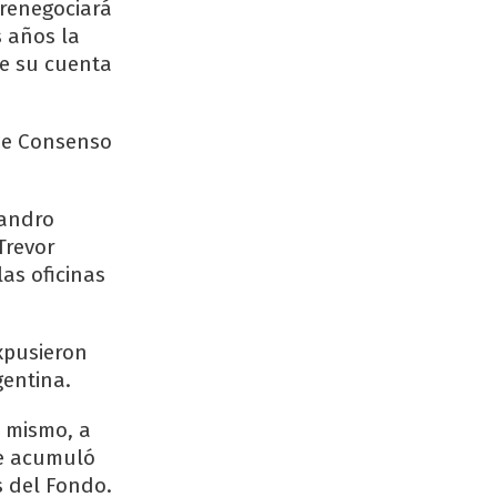
 renegociará
 años la
de su cuenta
 de Consenso
jandro
Trevor
as oficinas
xpusieron
entina.
a mismo, a
ue acumuló
s del Fondo.