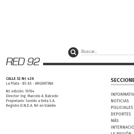
CALLE 32 Nº 426
SECCION
La Plata - BS AS - ARGENTINA
Nº edición: 10764
INFORMATI
Director: Ing. Marcelo A. Balcedo
NOTICIAS
Propietario: Sonido a tinta S.A.
Registro D.N.D.A. Nº en trámite
POLICIALES
DEPORTES
MÁS
INTERNACI
LA REGIÓN