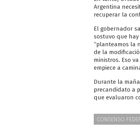
Argentina necesi
recuperar la conf
El gobernador sa
sostuvo que hay 
“planteamos la n
de la modificaci
ministros. Eso va
empiece a camin
Durante la mañan
precandidato a p
que evaluaron c
CONSENSO FEDE