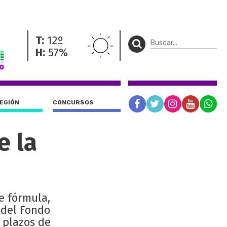
T:
12º
H:
57%
REGIÓN
CONCURSOS
e la
e fórmula,
 del Fondo
 plazos de