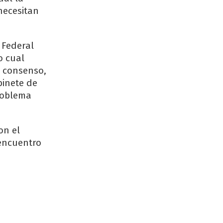
necesitan
 Federal
o cual
e consenso,
binete de
problema
on el
 encuentro