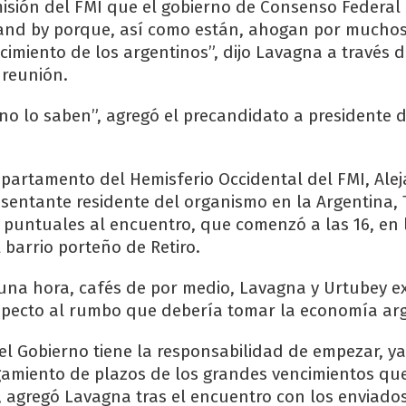
 misión del FMI que el gobierno de Consenso Federal
tand by porque, así como están, ahogan por muchos
cimiento de los argentinos”, dijo Lavagna a través 
a reunión.
erno lo saben”, agregó el precandidato a presidente
Departamento del Hemisferio Occidental del FMI, Ale
esentante residente del organismo en la Argentina, 
n puntuales al encuentro, que comenzó a las 16, en l
 barrio porteño de Retiro.
na hora, cafés de por medio, Lavagna y Urtubey e
specto al rumbo que debería tomar la economía arg
 el Gobierno tiene la responsabilidad de empezar, y
rgamiento de plazos de los grandes vencimientos q
”, agregó Lavagna tras el encuentro con los enviado