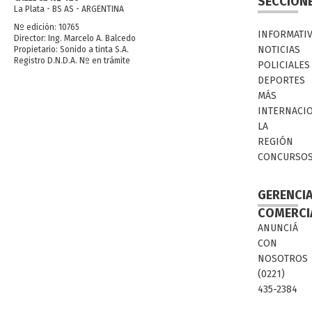
SECCION
La Plata - BS AS - ARGENTINA
Nº edición: 10765
INFORMATI
Director: Ing. Marcelo A. Balcedo
NOTICIAS
Propietario: Sonido a tinta S.A.
Registro D.N.D.A. Nº en trámite
POLICIALES
DEPORTES
MÁS
INTERNACI
LA
REGIÓN
CONCURSO
GERENCI
COMERCI
ANUNCIÁ
CON
NOSOTROS
(0221)
435-2384