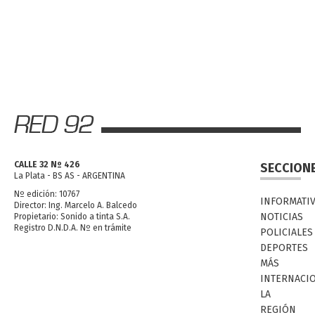
CALLE 32 Nº 426
SECCION
La Plata - BS AS - ARGENTINA
Nº edición: 10767
INFORMATI
Director: Ing. Marcelo A. Balcedo
NOTICIAS
Propietario: Sonido a tinta S.A.
Registro D.N.D.A. Nº en trámite
POLICIALES
DEPORTES
MÁS
INTERNACI
LA
REGIÓN