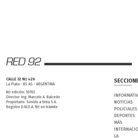
CALLE 32 Nº 426
SECCION
La Plata - BS AS - ARGENTINA
Nº edición: 10765
INFORMATI
Director: Ing. Marcelo A. Balcedo
NOTICIAS
Propietario: Sonido a tinta S.A.
Registro D.N.D.A. Nº en trámite
POLICIALES
DEPORTES
MÁS
INTERNACI
LA