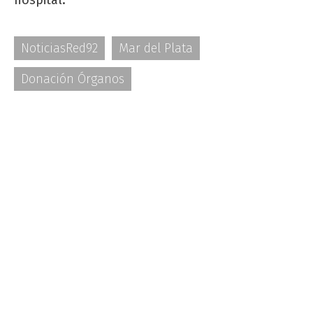
NoticiasRed92
Mar del Plata
Donación Órganos