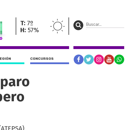
T:
7º
H:
57%
REGIÓN
CONCURSOS
 paro
pero
 (ATEPSA)