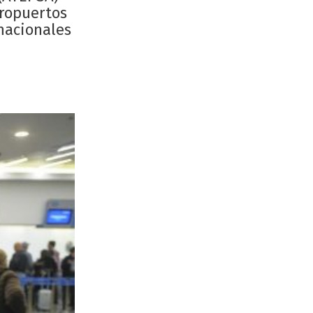
eropuertos
nacionales