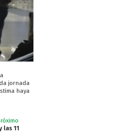
la
nda jornada
estima haya
próximo
y las 11