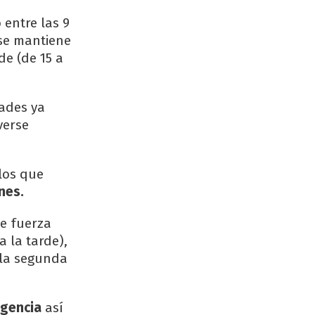
 entre las 9
se mantiene
de (de 15 a
ades ya
verse
los que
nes.
de fuerza
 la tarde),
 la segunda
gencia
así