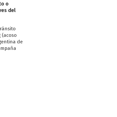
to o
ves del
tránsito
 (acoso
gentina de
campaña