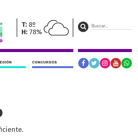
T:
8º
H:
78%
REGIÓN
CONCURSOS
o
iciente.