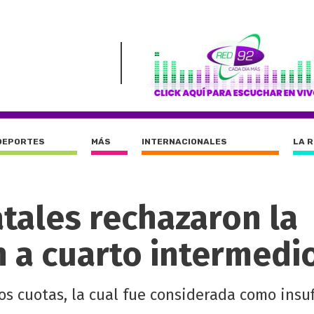
DEPORTES
MÁS
INTERNACIONALES
LA 
tales rechazaron la
an a cuarto intermedi
s cuotas, la cual fue considerada como insuf