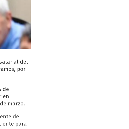
alarial del
tramos, por
% de
r en
 de marzo.
rente de
ciente para