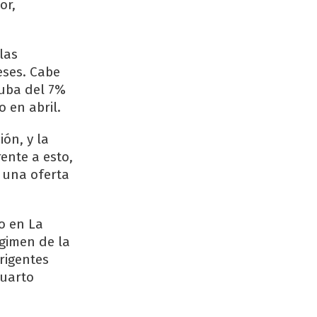
or,
las
eses. Cabe
suba del 7%
 en abril.
ión, y la
ente a esto,
n una oferta
jo en La
égimen de la
rigentes
cuarto