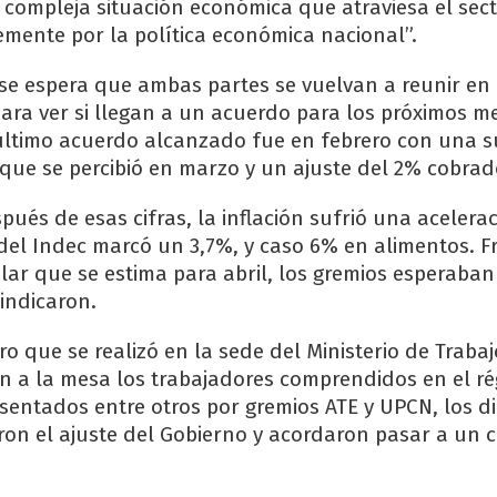
 compleja situación económica que atraviesa el sect
mente por la política económica nacional”.
se espera que ambas partes se vuelvan a reunir en 
ara ver si llegan a un acuerdo para los próximos m
último acuerdo alcanzado fue en febrero con una 
 que se percibió en marzo y un ajuste del 2% cobrado
ués de esas cifras, la inflación sufrió una acelerac
del Indec marcó un 3,7%, y caso 6% en alimentos. Fr
lar que se estima para abril, los gremios esperaba
indicaron.
o que se realizó en la sede del Ministerio de Traba
on a la mesa los trabajadores comprendidos en el r
esentados entre otros por gremios ATE y UPCN, los di
on el ajuste del Gobierno y acordaron pasar a un 