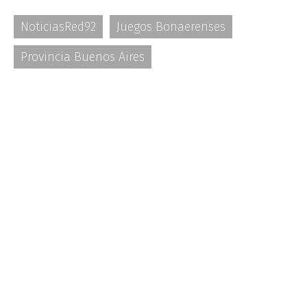
NoticiasRed92
Juegos Bonaerenses
Provincia Buenos Aires