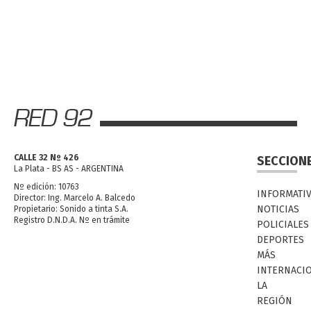
CALLE 32 Nº 426
SECCION
La Plata - BS AS - ARGENTINA
Nº edición: 10763
INFORMATI
Director: Ing. Marcelo A. Balcedo
NOTICIAS
Propietario: Sonido a tinta S.A.
Registro D.N.D.A. Nº en trámite
POLICIALES
DEPORTES
MÁS
INTERNACI
LA
REGIÓN