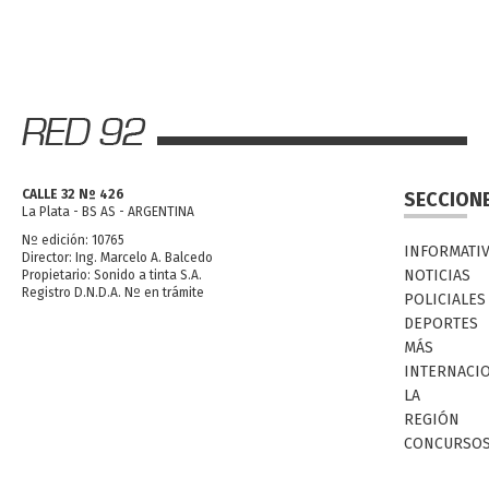
CALLE 32 Nº 426
SECCION
La Plata - BS AS - ARGENTINA
Nº edición: 10765
INFORMATI
Director: Ing. Marcelo A. Balcedo
NOTICIAS
Propietario: Sonido a tinta S.A.
Registro D.N.D.A. Nº en trámite
POLICIALES
DEPORTES
MÁS
INTERNACI
LA
REGIÓN
CONCURSO