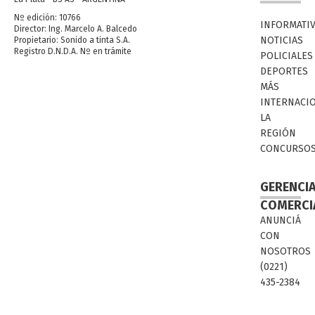
Nº edición: 10766
INFORMATI
Director: Ing. Marcelo A. Balcedo
NOTICIAS
Propietario: Sonido a tinta S.A.
Registro D.N.D.A. Nº en trámite
POLICIALES
DEPORTES
MÁS
INTERNACI
LA
REGIÓN
CONCURSO
GERENCI
COMERCI
ANUNCIÁ
CON
NOSOTROS
(0221)
435-2384