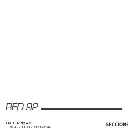
CALLE 32 Nº 426
SECCION
La Plata - BS AS - ARGENTINA