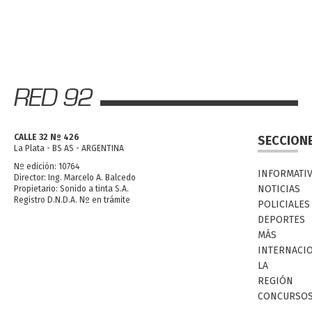
CALLE 32 Nº 426
SECCION
La Plata - BS AS - ARGENTINA
Nº edición: 10764
INFORMATI
Director: Ing. Marcelo A. Balcedo
NOTICIAS
Propietario: Sonido a tinta S.A.
Registro D.N.D.A. Nº en trámite
POLICIALES
DEPORTES
MÁS
INTERNACI
LA
REGIÓN
CONCURSO