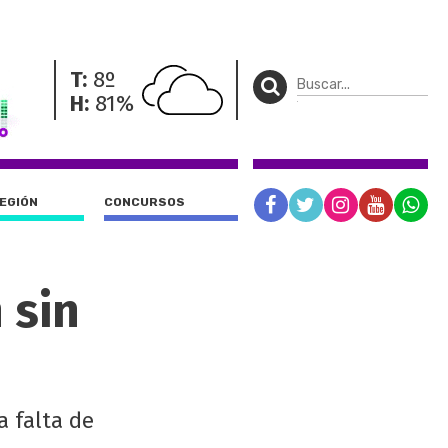
T:
8º
H:
81%
REGIÓN
CONCURSOS
 sin
a falta de