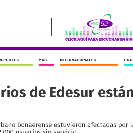
DEPORTES
MÁS
INTERNACIONALES
LA 
rios de Edesur están
urbano bonaerense estuvieron afectadas por l
2.000 usuarios sin servicio.