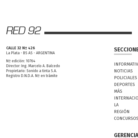
CALLE 32 Nº 426
SECCION
La Plata - BS AS - ARGENTINA
Nº edición: 10764
INFORMATI
Director: Ing. Marcelo A. Balcedo
NOTICIAS
Propietario: Sonido a tinta S.A.
Registro D.N.D.A. Nº en trámite
POLICIALES
DEPORTES
MÁS
INTERNACI
LA
REGIÓN
CONCURSO
GERENCI