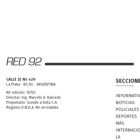
CALLE 32 Nº 426
SECCION
La Plata - BS AS - ARGENTINA
Nº edición: 10763
INFORMATI
Director: Ing. Marcelo A. Balcedo
NOTICIAS
Propietario: Sonido a tinta S.A.
Registro D.N.D.A. Nº en trámite
POLICIALES
DEPORTES
MÁS
INTERNACI
LA