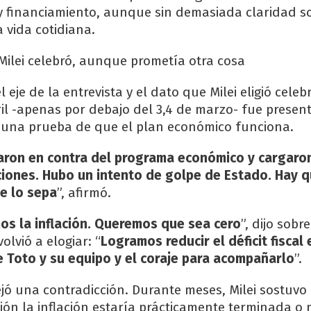
 y financiamiento, aunque sin demasiada claridad 
 vida cotidiana.
 Milei celebró, aunque prometía otra cosa
l eje de la entrevista y el dato que Milei eligió celebr
ril -apenas por debajo del 3,4 de marzo- fue presen
 una prueba de que el plan económico funciona.
aron en contra del programa económico y cargaron
iones. Hubo un intento de golpe de Estado. Hay q
e lo sepa
”, afirmó.
os la inflación. Queremos que sea cero
”, dijo sobr
olvió a elogiar: “
Logramos reducir el déficit fiscal
e Toto y su equipo y el coraje para acompañarlo
”.
ejó una contradicción. Durante meses, Milei sostuvo
tión la inflación estaría prácticamente terminada o