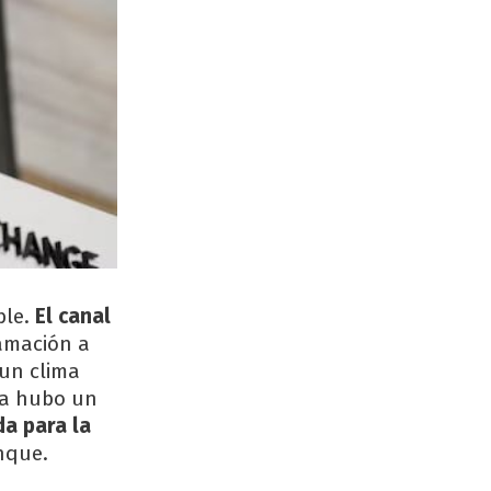
ble.
El canal
amación a
 un clima
ra hubo un
da para la
anque.