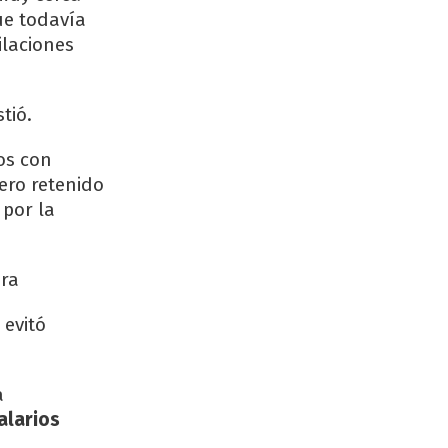
ue todavía
ilaciones
stió.
os con
ero retenido
 por la
era
 evitó
a
alarios