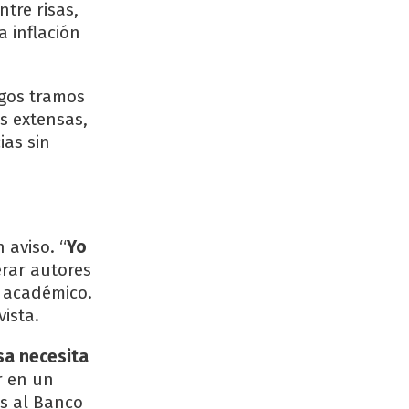
ntre risas,
a inflación
rgos tramos
es extensas,
ias sin
 aviso. “
Yo
erar autores
o académico.
vista.
sa necesita
ar en un
as al Banco