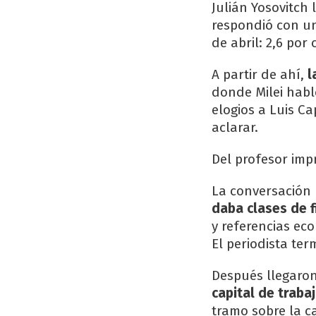
Julián Yosovitch 
respondió con u
de abril: 2,6 por 
A partir de ahí,
l
donde Milei habló
elogios a Luis Ca
aclarar.
Del profesor impr
La conversación r
daba clases de f
y referencias ec
El periodista ter
Después llegaron
capital de trab
tramo sobre la c