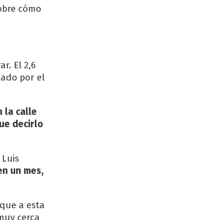
sobre cómo
ar. El 2,6
tado por el
 la calle
ue decirlo
e Luis
 en un mes,
 que a esta
 muy cerca