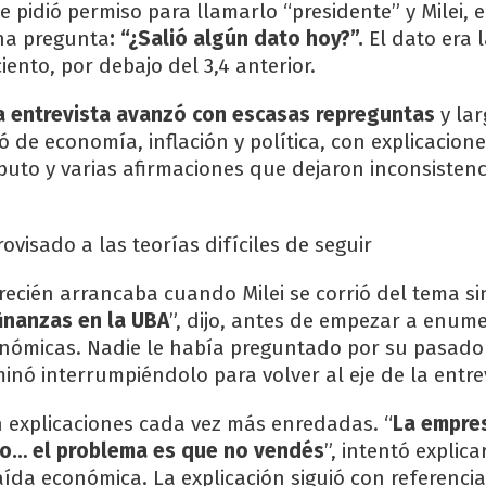
le pidió permiso para llamarlo “presidente” y Milei, e
na pregunta
: “¿Salió algún dato hoy?”.
El dato era l
ciento, por debajo del 3,4 anterior.
a entrevista avanzó con escasas repreguntas
y la
 de economía, inflación y política, con explicacion
puto y varias afirmaciones que dejaron inconsistenc
ovisado a las teorías difíciles de seguir
ecién arrancaba cuando Milei se corrió del tema sin
inanzas en la UBA
”, dijo, antes de empezar a enum
onómicas. Nadie le había preguntado por su pasad
minó interrumpiéndolo para volver al eje de la entre
 explicaciones cada vez más enredadas. “
La empre
ajo… el problema es que no vendés
”, intentó explic
aída económica. La explicación siguió con referenci