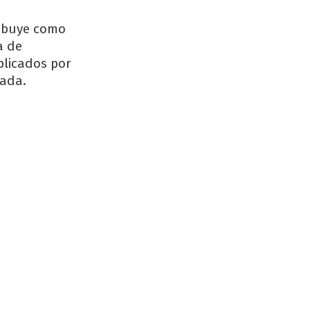
ribuye como
a de
plicados por
dada.