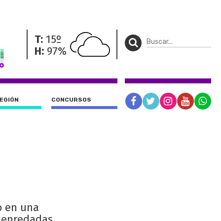
T:
15º
H:
97%
REGIÓN
CONCURSOS
o en una
s enredadas