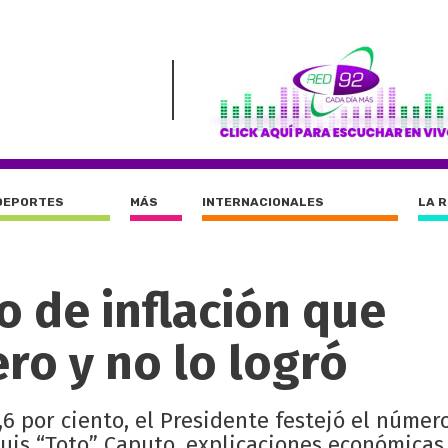
DEPORTES
MÁS
INTERNACIONALES
LA 
to de inflación que
ero y no lo logró
,6 por ciento, el Presidente festejó el númer
 Luis “Toto” Caputo, explicaciones económica