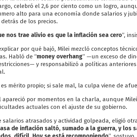
argo, celebró el 2,6 por ciento como un logro, aunq
mero alto para una economía donde salarios y jub
detrás de los precios.
e nos trae alivio es que la inflación sea cero
”, insi
xplicar por qué bajó, Milei mezcló conceptos técnic
as. Habló de “
money overhang
” —un exceso de din
estricciones— y responsabilizó a políticas anteriores
al.
, es mérito propio; si sale mal, la culpa viene de afu
 apareció por momentos en la charla, aunque Milei
ficultades actuales con el ajuste de su gobierno.
salarios atrasados y actividad golpeada, eligió otr
tasa de inflación saltó, sumado a la guerra, y los s
dos, difícil. Hoy se está recomponiendo
”, sostuvo.