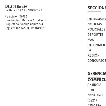
CALLE 32 Nº 426
SECCION
La Plata - BS AS - ARGENTINA
Nº edición: 10766
INFORMATI
Director: Ing. Marcelo A. Balcedo
NOTICIAS
Propietario: Sonido a tinta S.A.
Registro D.N.D.A. Nº en trámite
POLICIALES
DEPORTES
MÁS
INTERNACI
LA
REGIÓN
CONCURSO
GERENCI
COMERCI
ANUNCIÁ
CON
NOSOTROS
(0221)
435-2384