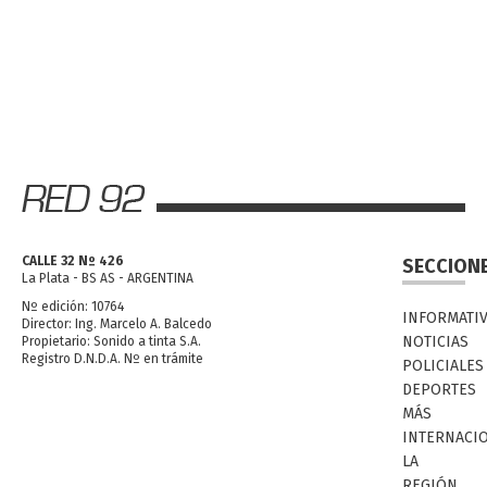
CALLE 32 Nº 426
SECCION
La Plata - BS AS - ARGENTINA
Nº edición: 10764
INFORMATI
Director: Ing. Marcelo A. Balcedo
NOTICIAS
Propietario: Sonido a tinta S.A.
Registro D.N.D.A. Nº en trámite
POLICIALES
DEPORTES
MÁS
INTERNACI
LA
REGIÓN