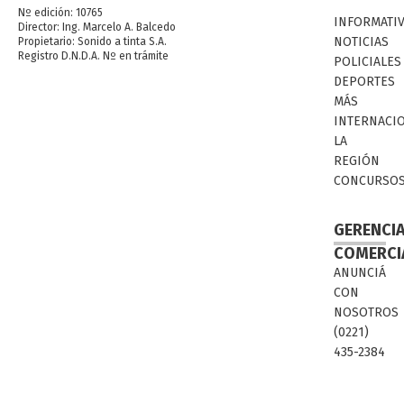
Nº edición: 10765
INFORMATI
Director: Ing. Marcelo A. Balcedo
NOTICIAS
Propietario: Sonido a tinta S.A.
Registro D.N.D.A. Nº en trámite
POLICIALES
DEPORTES
MÁS
INTERNACI
LA
REGIÓN
CONCURSO
GERENCI
COMERCI
ANUNCIÁ
CON
NOSOTROS
(0221)
435-2384