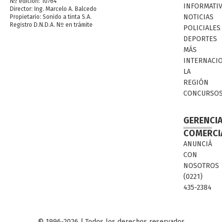
Nº edición: 10764
INFORMATI
Director: Ing. Marcelo A. Balcedo
NOTICIAS
Propietario: Sonido a tinta S.A.
Registro D.N.D.A. Nº en trámite
POLICIALES
DEPORTES
MÁS
INTERNACI
LA
REGIÓN
CONCURSO
GERENCI
COMERCI
ANUNCIÁ
CON
NOSOTROS
(0221)
435-2384
© 1996-2026 | Todos los derechos reservados