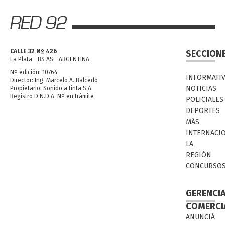
CALLE 32 Nº 426
SECCION
La Plata - BS AS - ARGENTINA
Nº edición: 10764
INFORMATI
Director: Ing. Marcelo A. Balcedo
NOTICIAS
Propietario: Sonido a tinta S.A.
Registro D.N.D.A. Nº en trámite
POLICIALES
DEPORTES
MÁS
INTERNACI
LA
REGIÓN
CONCURSO
GERENCI
COMERCI
ANUNCIÁ