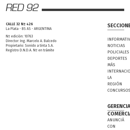
CALLE 32 Nº 426
SECCION
La Plata - BS AS - ARGENTINA
Nº edición: 10763
INFORMATI
Director: Ing. Marcelo A. Balcedo
NOTICIAS
Propietario: Sonido a tinta S.A.
Registro D.N.D.A. Nº en trámite
POLICIALES
DEPORTES
MÁS
INTERNACI
LA
REGIÓN
CONCURSO
GERENCI
COMERCI
ANUNCIÁ
CON