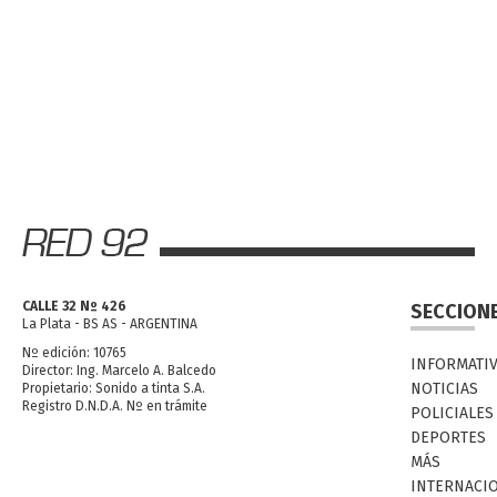
CALLE 32 Nº 426
SECCION
La Plata - BS AS - ARGENTINA
Nº edición: 10765
INFORMATI
Director: Ing. Marcelo A. Balcedo
NOTICIAS
Propietario: Sonido a tinta S.A.
Registro D.N.D.A. Nº en trámite
POLICIALES
DEPORTES
MÁS
INTERNACI