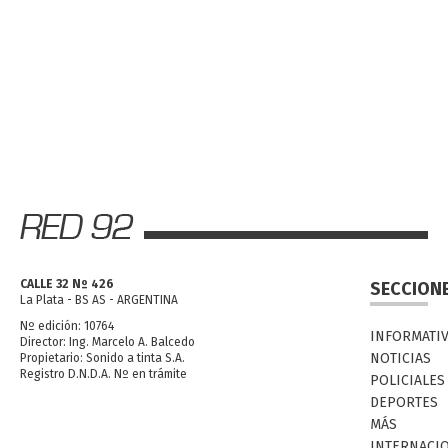
CALLE 32 Nº 426
SECCION
La Plata - BS AS - ARGENTINA
Nº edición: 10764
INFORMATI
Director: Ing. Marcelo A. Balcedo
NOTICIAS
Propietario: Sonido a tinta S.A.
Registro D.N.D.A. Nº en trámite
POLICIALES
DEPORTES
MÁS
INTERNACI