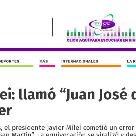
DEPORTES
MÁS
INTERNACIONALES
LA 
ei: llamó “Juan José 
er
 el presidente Javier Milei cometió un error 
San Martín”. La equivocación se viralizó y de