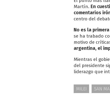
El punto más ll
Martín.
En cuest
comentarios irón
centro del debat
No es la primera
se ha trabado co
motivo de crítica
argentina, el im
Mientras el gobi
del presidente s
liderazgo que int
MILEI
SAN MA