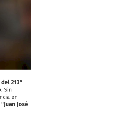
 del 213°
o
. Sin
ncia en
 “Juan José