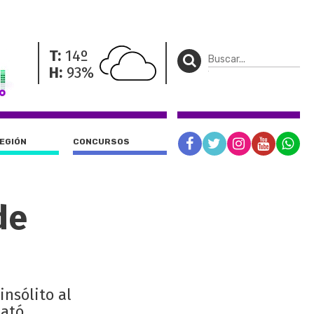
T:
14º
H:
93%
REGIÓN
CONCURSOS
de
insólito al
sató