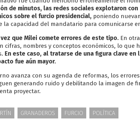
amativo fue cuando mencionó erróneamente el nom
ión de minutos, las redes sociales explotaron co
icos sobre el furcio presidencial,
poniendo nuevam
e la capacidad del mandatario para comunicarse en
 vez que Milei comete errores de este tipo.
En otra
n cifras, nombres y conceptos económicos, lo que h
s.
En este caso, al tratarse de una figura clave en l
pacto fue aún mayor.
erno avanza con su agenda de reformas, los errores
iguen generando ruido y debilitando la imagen de f
enta proyectar.
RTÍN
GRANADEROS
FURCIO
POLÍTICA