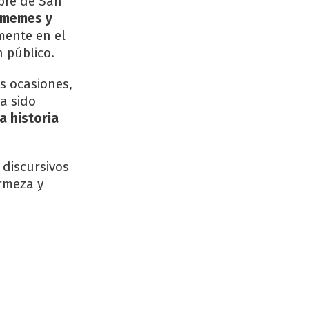
bre de San
n memes y
ente en el
 público.
s ocasiones,
a sido
a historia
 discursivos
irmeza y