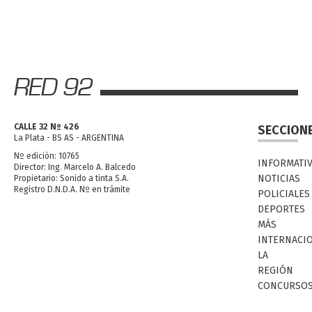
CALLE 32 Nº 426
SECCION
La Plata - BS AS - ARGENTINA
Nº edición: 10765
INFORMATI
Director: Ing. Marcelo A. Balcedo
NOTICIAS
Propietario: Sonido a tinta S.A.
Registro D.N.D.A. Nº en trámite
POLICIALES
DEPORTES
MÁS
INTERNACI
LA
REGIÓN
CONCURSO