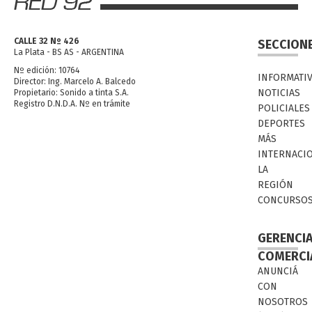
CALLE 32 Nº 426
SECCION
La Plata - BS AS - ARGENTINA
Nº edición: 10764
INFORMATI
Director: Ing. Marcelo A. Balcedo
NOTICIAS
Propietario: Sonido a tinta S.A.
Registro D.N.D.A. Nº en trámite
POLICIALES
DEPORTES
MÁS
INTERNACI
LA
REGIÓN
CONCURSO
GERENCI
COMERCI
ANUNCIÁ
CON
NOSOTROS