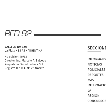
CALLE 32 Nº 426
SECCION
La Plata - BS AS - ARGENTINA
Nº edición: 10763
INFORMATI
Director: Ing. Marcelo A. Balcedo
NOTICIAS
Propietario: Sonido a tinta S.A.
Registro D.N.D.A. Nº en trámite
POLICIALES
DEPORTES
MÁS
INTERNACI
LA
REGIÓN
CONCURSO