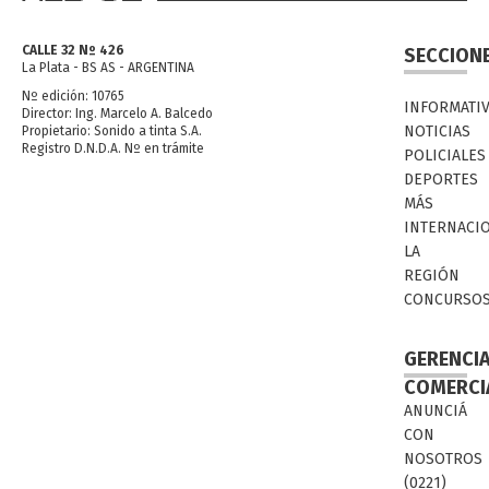
CALLE 32 Nº 426
SECCION
La Plata - BS AS - ARGENTINA
Nº edición: 10765
INFORMATI
Director: Ing. Marcelo A. Balcedo
NOTICIAS
Propietario: Sonido a tinta S.A.
Registro D.N.D.A. Nº en trámite
POLICIALES
DEPORTES
MÁS
INTERNACI
LA
REGIÓN
CONCURSO
GERENCI
COMERCI
ANUNCIÁ
CON
NOSOTROS
(0221)