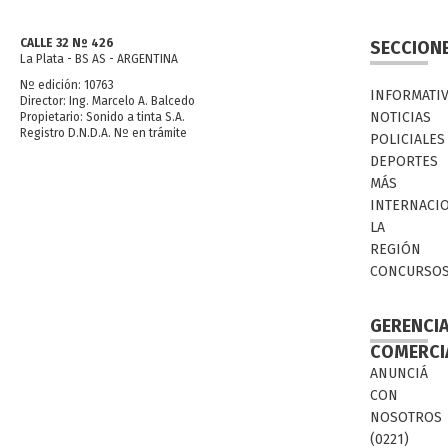
CALLE 32 Nº 426
SECCION
La Plata - BS AS - ARGENTINA
Nº edición: 10763
INFORMATI
Director: Ing. Marcelo A. Balcedo
NOTICIAS
Propietario: Sonido a tinta S.A.
Registro D.N.D.A. Nº en trámite
POLICIALES
DEPORTES
MÁS
INTERNACI
LA
REGIÓN
CONCURSO
GERENCI
COMERCI
ANUNCIÁ
CON
NOSOTROS
(0221)