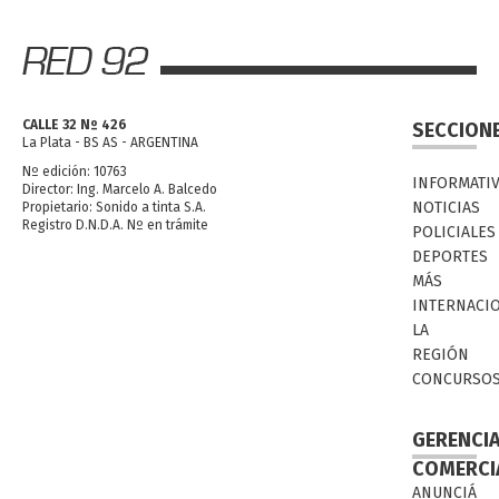
CALLE 32 Nº 426
SECCION
La Plata - BS AS - ARGENTINA
Nº edición: 10763
INFORMATI
Director: Ing. Marcelo A. Balcedo
NOTICIAS
Propietario: Sonido a tinta S.A.
Registro D.N.D.A. Nº en trámite
POLICIALES
DEPORTES
MÁS
INTERNACI
LA
REGIÓN
CONCURSO
GERENCI
COMERCI
ANUNCIÁ