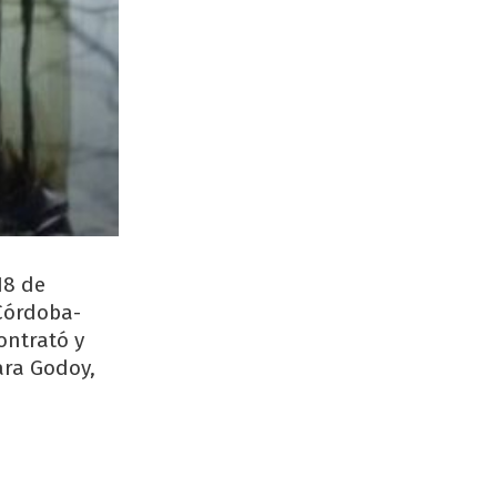
18 de
 Córdoba-
ontrató y
ara Godoy,