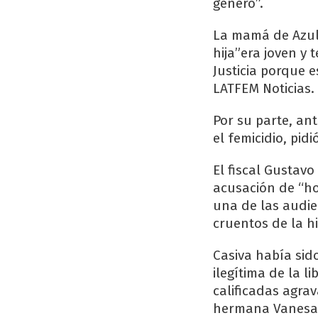
género”.
La mamá de Azul,
hija”era joven y
Justicia porque 
LATFEM Noticias.
Por su parte, ant
el femicidio, pid
El fiscal Gustavo
acusación de “ho
una de las audie
cruentos de la hi
Casiva había sid
ilegítima de la l
calificadas agra
hermana Vanesa