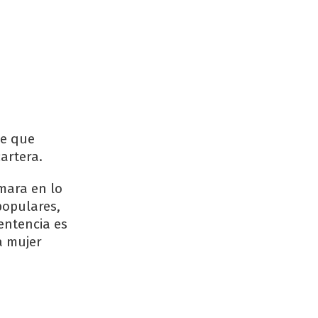
he que
cartera.
ámara en lo
populares,
entencia es
a mujer