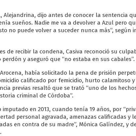
 Alejandrina, dijo antes de conocer la sentencia q
 tenía sueños. Nadie me va a devolver a Azul pero qu
esto no puede volver a suceder nunca más”, según 
es de recibir la condena, Casiva reconoció su culpa
ió perdón y aseguró que “no estaba en sus cabales”.
 Arocena, había solicitado la pena de prisión perpet
micidio calificado por femicidio, hurto calamitoso y
ncia previas resaltó que se trató “uno de los hech
storia criminal de Córdoba”.
o imputado en 2013, cuando tenía 19 años, por “pri
ibertad personal agravada, amenazas calificadas y l
vadas en contra de su madre”, Mónica Galíndez, y d
.