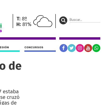
T:
8º
H:
81%
REGIÓN
CONCURSOS
o de
7 estaba
 se cruzó
igas de