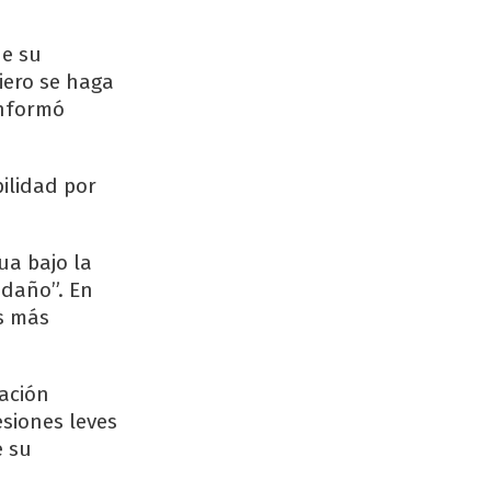
ue su
iero se haga
informó
bilidad por
ua bajo la
 daño”. En
os más
vación
esiones leves
e su