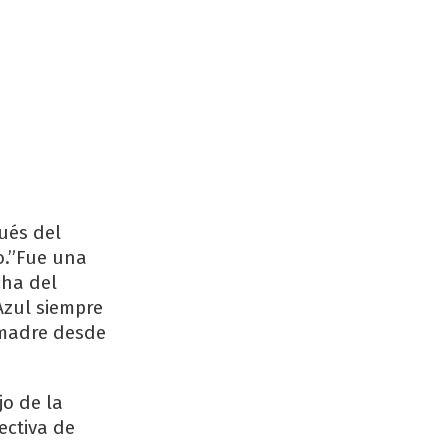
ués del
o.”Fue una
cha del
Azul siempre
 madre desde
jo de la
ectiva de