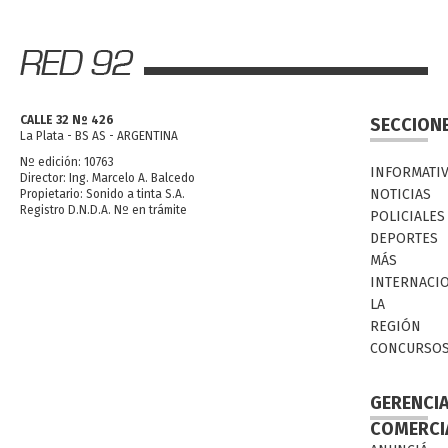
CALLE 32 Nº 426
SECCION
La Plata - BS AS - ARGENTINA
Nº edición: 10763
INFORMATI
Director: Ing. Marcelo A. Balcedo
NOTICIAS
Propietario: Sonido a tinta S.A.
Registro D.N.D.A. Nº en trámite
POLICIALES
DEPORTES
MÁS
INTERNACI
LA
REGIÓN
CONCURSO
GERENCI
COMERCI