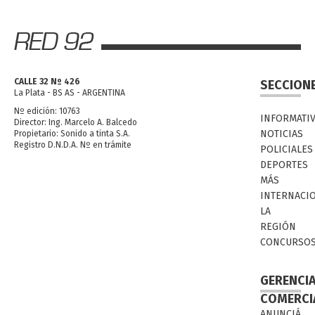
CALLE 32 Nº 426
SECCION
La Plata - BS AS - ARGENTINA
Nº edición: 10763
INFORMATI
Director: Ing. Marcelo A. Balcedo
NOTICIAS
Propietario: Sonido a tinta S.A.
Registro D.N.D.A. Nº en trámite
POLICIALES
DEPORTES
MÁS
INTERNACI
LA
REGIÓN
CONCURSO
GERENCI
COMERCI
ANUNCIÁ