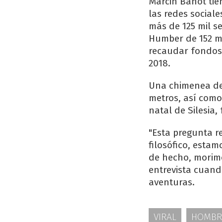
Marcin Banot tie
las redes social
más de 125 mil s
Humber de 152 me
recaudar fondos 
2018.
Una chimenea de 
metros, así com
natal de Silesia,
"Esta pregunta r
filosófico, esta
de hecho, morimo
entrevista cuand
aventuras.
VIRAL
HOMBR