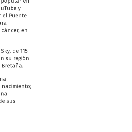
y popular en
ouTube y
r el Puente
ara
 cáncer, en
Sky, de 115
n su región
n Bretaña.
ema
 nacimiento;
una
de sus