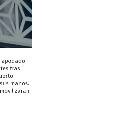
s apodado
tes tras
Puerto
r sus manos.
 movilizaran