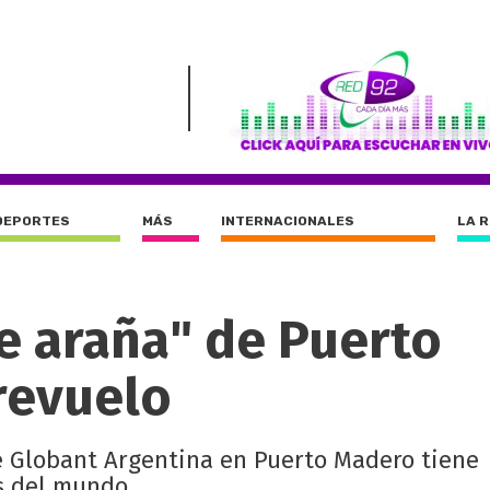
DEPORTES
MÁS
INTERNACIONALES
LA 
e araña" de Puerto
revuelo
de Globant Argentina en Puerto Madero tiene
s del mundo.