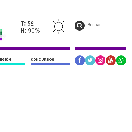
T:
5º
H:
90%
REGIÓN
CONCURSOS