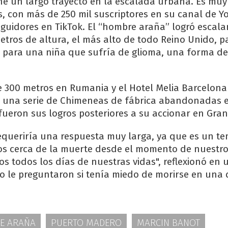
ne un largo trayecto en la escalada urbana. Es mu
es, con más de 250 mil suscriptores en su canal de Y
eguidores en TikTok. El “hombre araña” logró escala
tros de altura, el más alto de todo Reino Unido, p
para una niña que sufría de glioma, una forma de
300 metros en Rumania y el Hotel Melia Barcelona 
o una serie de Chimeneas de fábrica abandonadas e
 fueron sus logros posteriores a su accionar en Gra
equeriría una respuesta muy larga, ya que es un t
mos cerca de la muerte desde el momento de nuestro
s todos los días de nuestras vidas", reflexionó en 
o le preguntaron si tenía miedo de morirse en una 
E ARAÑA
PUERTO MADERO
MARCIN BANOT