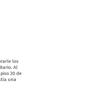
rarle los
tario. Al
piso 20 de
stía una