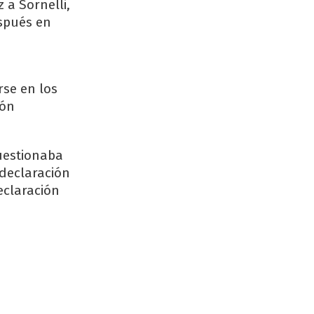
 a Sornelli,
espués en
rse en los
ión
uestionaba
 declaración
eclaración