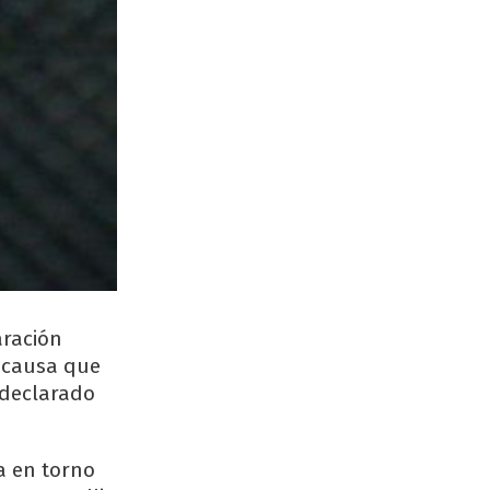
laración
a causa que
 declarado
a en torno