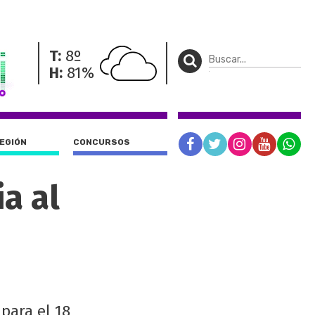
T:
8º
H:
81%
REGIÓN
CONCURSOS
a al
 para el 18