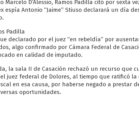
 Marcelo D’Alessio, Ramos Padilla citó por sexta vez
ex espía Antonio “Jaime” Stiuso declarará un día d
o.
fue declarado por el juez “en rebeldía” por ausenta
dos, algo confirmado por Cámara Federal de Casac
ocado en calidad de imputado.
, la sala II de Casación rechazó un recurso que c
l juez federal de Dolores, al tiempo que ratificó la
fiscal en esa causa, por haberse negado a prestar d
iversas oportunidades.