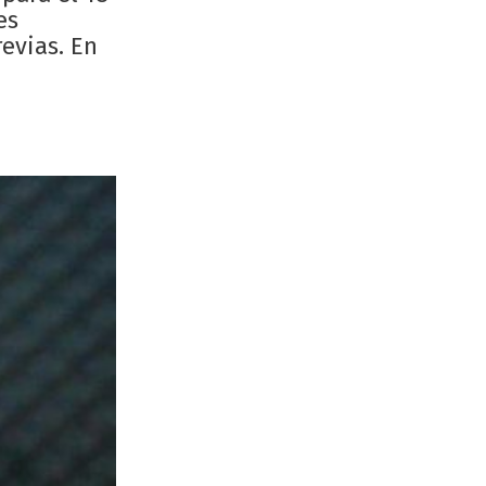
es
revias. En