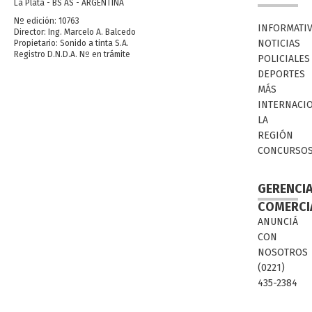
La Plata - BS AS - ARGENTINA
Nº edición: 10763
INFORMATI
Director: Ing. Marcelo A. Balcedo
NOTICIAS
Propietario: Sonido a tinta S.A.
Registro D.N.D.A. Nº en trámite
POLICIALES
DEPORTES
MÁS
INTERNACI
LA
REGIÓN
CONCURSO
GERENCI
COMERCI
ANUNCIÁ
CON
NOSOTROS
(0221)
435-2384