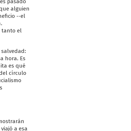
tes pasado
 que alguien
ficio --el
.
tanto el
 salvedad:
a hora. Es
nita es qué
del círculo
icialismo
s
 mostrarán
viajó a esa