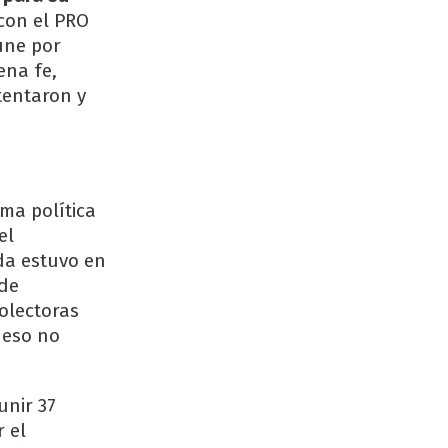
 con el PRO
une por
ena fe,
tentaron y
ma política
el
da estuvo en
 de
colectoras
 eso no
unir 37
r el