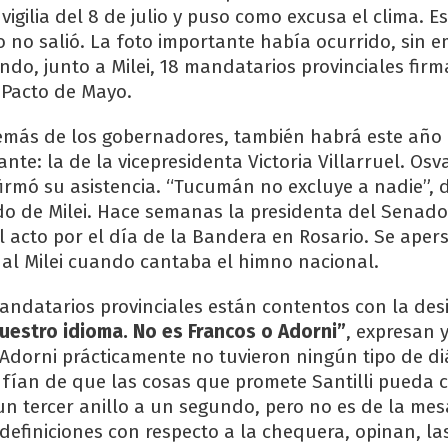
 vigilia del 8 de julio y puso como excusa el clima. 
o no salió. La foto importante había ocurrido, sin e
ndo, junto a Milei, 18 mandatarios provinciales firm
l Pacto de Mayo.
más de los gobernadores, también habrá este año 
nte: la de la vicepresidenta Victoria Villarruel. Osv
nfirmó su asistencia. “Tucumán no excluye a nadie”, d
o de Milei. Hace semanas la presidenta del Senado 
 acto por el día de la Bandera en Rosario. Se aper
a al Milei cuando cantaba el himno nacional.
ndatarios provinciales están contentos con la des
uestro idioma. No es Francos o Adorni”
, expresan 
dorni prácticamente no tuvieron ningún tipo de di
ían de que las cosas que promete Santilli pueda c
 un tercer anillo a un segundo, pero no es de la mes
s definiciones con respecto a la chequera, opinan, l