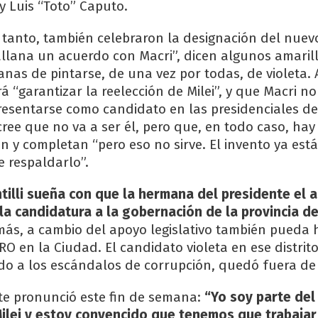
 Luis “Toto” Caputo.
 tanto, también celebraron la designación del nuevo
 allana un acuerdo con Macri”, dicen algunos amaril
nas de pintarse, de una vez por todas, de violeta.
á “garantizar la reelección de Milei”, y que Macri no
resentarse como candidato en las presidenciales d
cree que no va a ser él, pero que, en todo caso, ha
an y completan “pero eso no sirve. El invento ya est
 respaldarlo”.
tilli sueña con que la hermana del presidente el 
 la candidatura a la gobernación de la provincia 
ás, a cambio del apoyo legislativo también pueda
RO en la Ciudad. El candidato violeta en ese distrit
do a los escándalos de corrupción, quedó fuera de 
ete pronunció este fin de semana:
“Yo soy parte del
ilei y estoy convencido que tenemos que trabajar