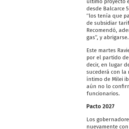
último proyecto 
desde Balcarce 5
“los tenía que pa
de subsidiar tari
Recomendó, adem
gas”, y abrigarse.
Este martes Ravi
por el partido d
decir, en lugar d
sucederá con la r
íntimo de Milei i
aún no lo confir
funcionarios.
Pacto 2027
Los gobernadores 
nuevamente con M