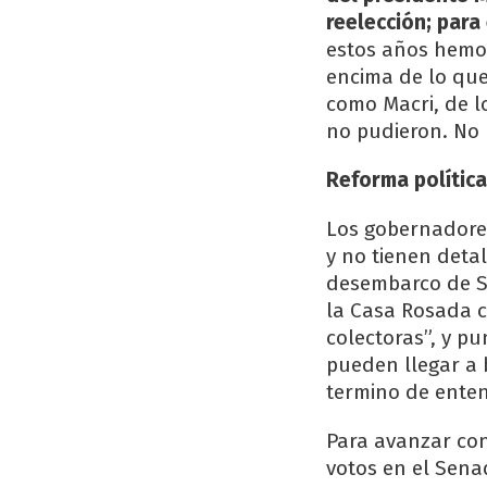
reelección; para
estos años hemos
encima de lo que
como Macri, de l
no pudieron. No 
Reforma polític
Los gobernadores
y no tienen detal
desembarco de Sa
la Casa Rosada c
colectoras”, y pu
pueden llegar a b
termino de entend
Para avanzar con
votos en el Senad