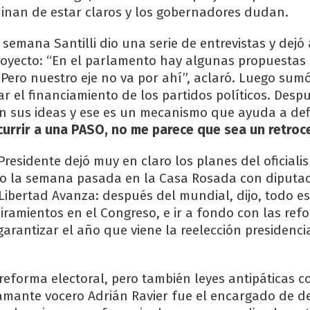
inan de estar claros y los gobernadores dudan.
 semana Santilli dio una serie de entrevistas y dejó
proyecto: “En el parlamento hay algunas propuestas 
 Pero nuestro eje no va por ahí”, aclaró. Luego sum
 el financiamiento de los partidos políticos. Despué
n sus ideas y ese es un mecanismo que ayuda a def
currir a una PASO, no me parece que sea un retroc
residente dejó muy en claro los planes del oficial
o la semana pasada en la Casa Rosada con diputa
Libertad Avanza: después del mundial, dijo, todo e
iramientos en el Congreso, e ir a fondo con las ref
arantizar el año que viene la reelección presidenci
 reforma electoral, pero también leyes antipáticas 
flamante vocero Adrián Ravier fue el encargado de d