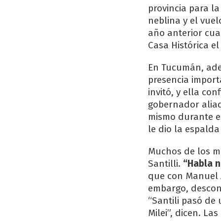
provincia para la
neblina y el vuel
año anterior cua
Casa Histórica e
En Tucumán, ade
presencia importa
invitó, y ella co
gobernador aliad
mismo durante el
le dio la espald
Muchos de los ma
Santilli.
“Habla n
que con Manuel A
embargo, desconf
“Santili pasó de
Milei”, dicen. La