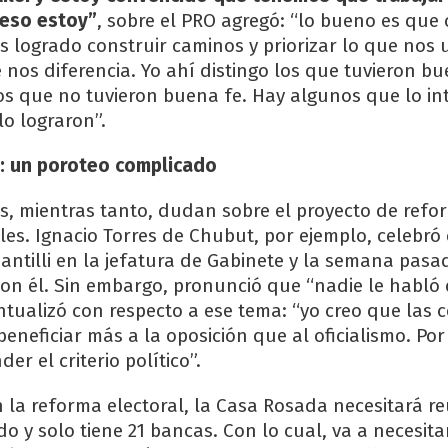
 eso estoy”
, sobre el PRO agregó: “lo bueno es que
 logrado construir caminos y priorizar lo que nos 
 nos diferencia. Yo ahí distingo los que tuvieron bu
os que no tuvieron buena fe. Hay algunos que lo in
lo lograron”.
a: un poroteo complicado
, mientras tanto, dudan sobre el proyecto de refor
les. Ignacio Torres de Chubut, por ejemplo, celebró 
ntilli en la jefatura de Gabinete y la semana pasa
on él. Sin embargo, pronunció que “nadie le habló
ntualizó con respecto a ese tema: “yo creo que las 
eneficiar más a la oposición que al oficialismo. Por
er el criterio político”.
 la reforma electoral, la Casa Rosada necesitará re
o y solo tiene 21 bancas. Con lo cual, va a necesita