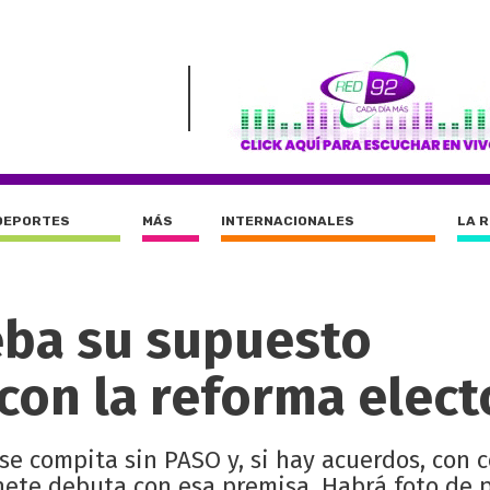
DEPORTES
MÁS
INTERNACIONALES
LA 
ueba su supuesto
con la reforma elect
 se compita sin PASO y, si hay acuerdos, con 
inete debuta con esa premisa. Habrá foto de 