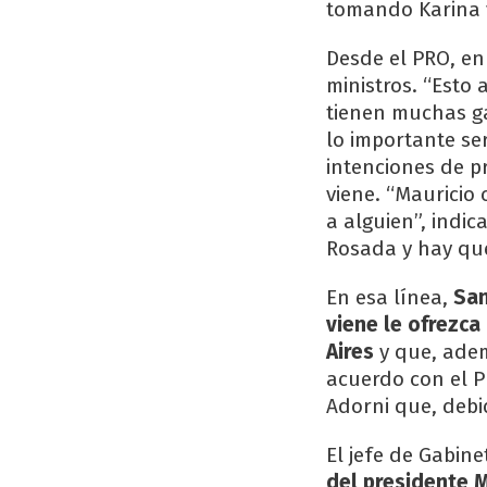
tomando Karina y
Desde el PRO, en
ministros. “Esto
tienen muchas ga
lo importante ser
intenciones de p
viene. “Mauricio 
a alguien”, indic
Rosada y hay que
En esa línea,
San
viene le ofrezca
Aires
y que, adem
acuerdo con el P
Adorni que, debi
El jefe de Gabin
del presidente M