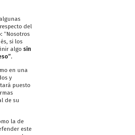
 algunas
respecto del
ó: “Nosotros
s, si los
inir algo
sin
eso”
.
ismo en una
dos y
stará puesto
ormas
al de su
como la de
efender este