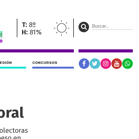
T:
8º
H:
81%
REGIÓN
CONCURSOS
oral
colectoras
peso en