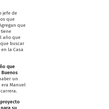
 jefe de
los que
 Agregan que
 tiene
el año que
y que buscar
á en la Casa
año que
de Buenos
 haber un
o era Manuel
carrera.
 proyecto
 para su