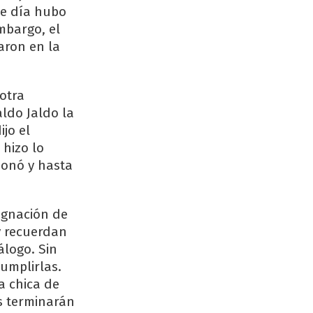
Ese día hubo
mbargo, el
aron en la
otra
aldo Jaldo la
ijo el
hizo lo
sonó y hasta
ignación de
y recuerdan
álogo. Sin
umplirlas.
a chica de
as terminarán