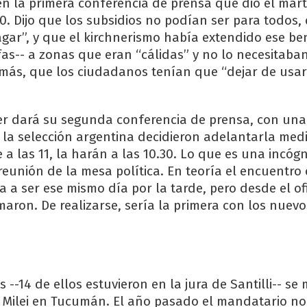
en la primera conferencia de prensa que dio el mar
0. Dijo que los subsidios no podían ser para todos,
gar”, y que el kirchnerismo había extendido ese bene
fas-- a zonas que eran “cálidas” y no lo necesitaban
ás, que los ciudadanos tenían que “dejar de usar 
er dará su segunda conferencia de prensa, con una
e la selección argentina decidieron adelantarla medi
e a las 11, la harán a las 10.30. Lo que es una incóg
eunión de la mesa política. En teoría el encuentro 
ba a ser ese mismo día por la tarde, pero desde el of
maron. De realizarse, sería la primera con los nuevo
--14 de ellos estuvieron en la jura de Santilli-- se
ilei en Tucumán. El año pasado el mandatario no 