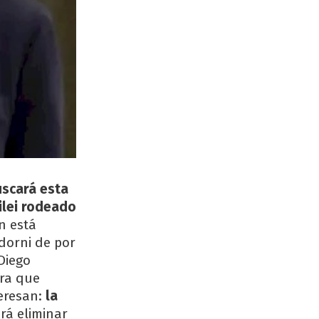
uscará esta
ilei rodeado
én está
dorni de por
Diego
ara que
teresan:
la
rá eliminar