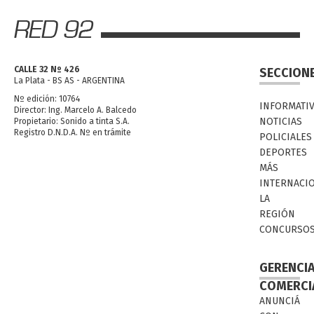
CALLE 32 Nº 426
SECCION
La Plata - BS AS - ARGENTINA
Nº edición: 10764
INFORMATI
Director: Ing. Marcelo A. Balcedo
NOTICIAS
Propietario: Sonido a tinta S.A.
Registro D.N.D.A. Nº en trámite
POLICIALES
DEPORTES
MÁS
INTERNACI
LA
REGIÓN
CONCURSO
GERENCI
COMERCI
ANUNCIÁ