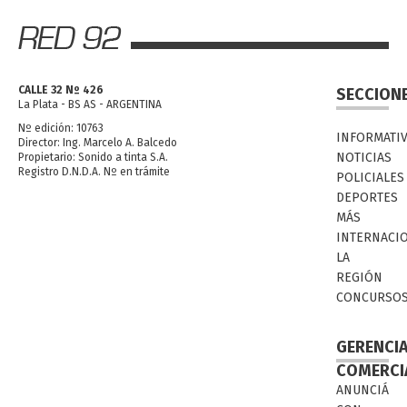
CALLE 32 Nº 426
SECCION
La Plata - BS AS - ARGENTINA
Nº edición: 10763
INFORMATI
Director: Ing. Marcelo A. Balcedo
NOTICIAS
Propietario: Sonido a tinta S.A.
Registro D.N.D.A. Nº en trámite
POLICIALES
DEPORTES
MÁS
INTERNACI
LA
REGIÓN
CONCURSO
GERENCI
COMERCI
ANUNCIÁ