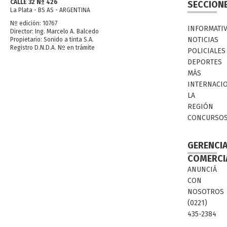
CALLE 32 Nº 426
SECCION
La Plata - BS AS - ARGENTINA
Nº edición: 10767
INFORMATI
Director: Ing. Marcelo A. Balcedo
NOTICIAS
Propietario: Sonido a tinta S.A.
Registro D.N.D.A. Nº en trámite
POLICIALES
DEPORTES
MÁS
INTERNACI
LA
REGIÓN
CONCURSO
GERENCI
COMERCI
ANUNCIÁ
CON
NOSOTROS
(0221)
435-2384