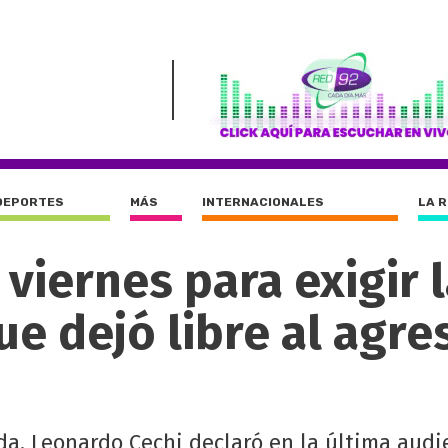
DEPORTES
MÁS
INTERNACIONALES
LA 
 viernes para exigir 
ue dejó libre al agre
ida, Leonardo Cechi declaró en la última audi