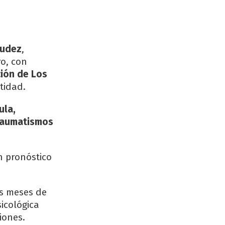
Rudez
,
ro, con
ión de Los
tidad.
ula,
traumatismos
n pronóstico
os meses de
icológica
iones.