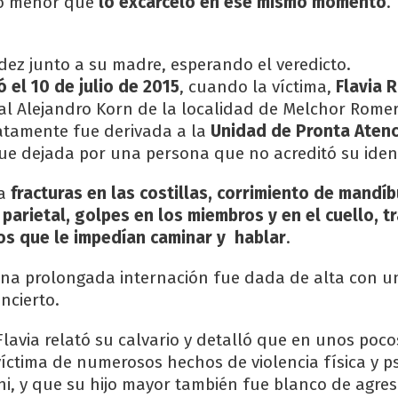
to menor que
lo excarceló en ese mismo momento
.
udez junto a su madre, esperando el veredicto.
ó el 10 de julio de 2015
, cuando la víctima,
Flavia 
tal Alejandro Korn de la localidad de Melchor Rome
atamente fue derivada a la
Unidad de Pronta Atenc
ue dejada por una persona que no acreditó su iden
ba
fracturas en las costillas, corrimiento de mandíb
parietal, golpes en los miembros y en el cuello, 
os que le impedían caminar y hablar
.
una prolongada internación fue dada de alta con u
ncierto.
lavia relató su calvario y detalló que en unos poc
víctima de numerosos hechos de violencia física y ps
hi, y que su hijo mayor también fue blanco de agres