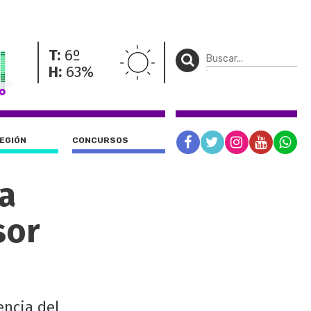
T:
6º
H:
63%
REGIÓN
CONCURSOS
la
sor
encia del