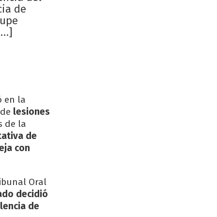
cia de
lupe
[…]
 en la
 de
lesiones
s de la
tativa de
eja con
ibunal Oral
rado decidió
olencia de