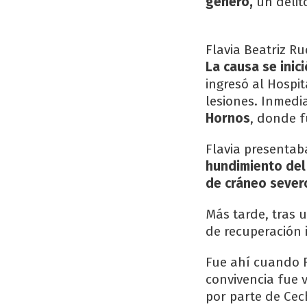
género,
un deli
Flavia Beatriz R
La causa se inici
ingresó al Hospi
lesiones. Inmedi
Hornos
, donde f
Flavia presenta
hundimiento del 
de cráneo sever
Más tarde, tras 
de recuperación i
Fue ahí cuando F
convivencia fue 
por parte de Cec