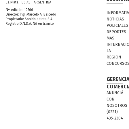
La Plata - BS AS - ARGENTINA
Nº edición: 10766
INFORMATI
Director: Ing. Marcelo A. Balcedo
NOTICIAS
Propietario: Sonido a tinta S.A.
Registro D.N.D.A. Nº en trámite
POLICIALES
DEPORTES
MÁS
INTERNACI
LA
REGIÓN
CONCURSO
GERENCI
COMERCI
ANUNCIÁ
CON
NOSOTROS
(0221)
435-2384