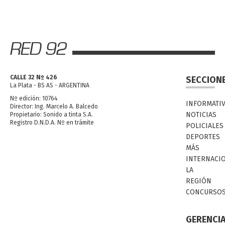
CALLE 32 Nº 426
SECCION
La Plata - BS AS - ARGENTINA
Nº edición: 10764
INFORMATI
Director: Ing. Marcelo A. Balcedo
NOTICIAS
Propietario: Sonido a tinta S.A.
Registro D.N.D.A. Nº en trámite
POLICIALES
DEPORTES
MÁS
INTERNACI
LA
REGIÓN
CONCURSO
GERENCI