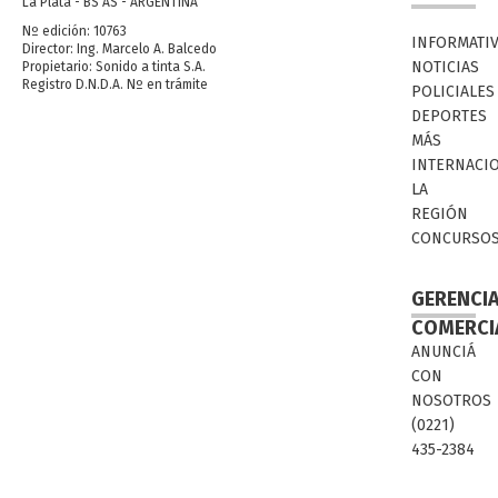
La Plata - BS AS - ARGENTINA
Nº edición: 10763
INFORMATI
Director: Ing. Marcelo A. Balcedo
NOTICIAS
Propietario: Sonido a tinta S.A.
Registro D.N.D.A. Nº en trámite
POLICIALES
DEPORTES
MÁS
INTERNACI
LA
REGIÓN
CONCURSO
GERENCI
COMERCI
ANUNCIÁ
CON
NOSOTROS
(0221)
435-2384