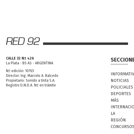
CALLE 32 Nº 426
SECCION
La Plata - BS AS - ARGENTINA
Nº edición: 10765
INFORMATI
Director: Ing. Marcelo A. Balcedo
NOTICIAS
Propietario: Sonido a tinta S.A.
Registro D.N.D.A. Nº en trámite
POLICIALES
DEPORTES
MÁS
INTERNACI
LA
REGIÓN
CONCURSO