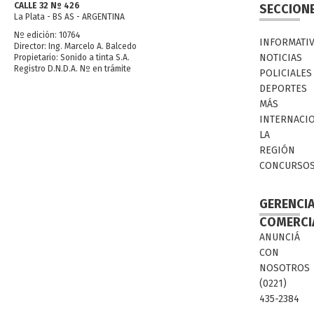
CALLE 32 Nº 426
SECCION
La Plata - BS AS - ARGENTINA
Nº edición: 10764
INFORMATI
Director: Ing. Marcelo A. Balcedo
NOTICIAS
Propietario: Sonido a tinta S.A.
Registro D.N.D.A. Nº en trámite
POLICIALES
DEPORTES
MÁS
INTERNACI
LA
REGIÓN
CONCURSO
GERENCI
COMERCI
ANUNCIÁ
CON
NOSOTROS
(0221)
435-2384