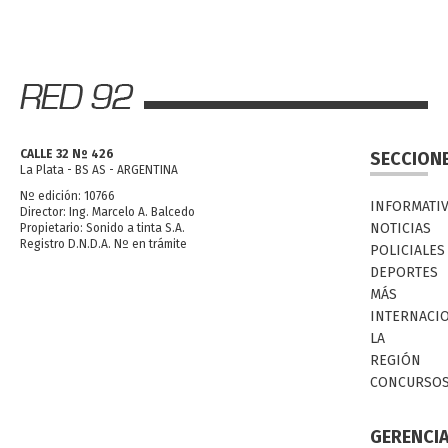
CALLE 32 Nº 426
SECCION
La Plata - BS AS - ARGENTINA
Nº edición: 10766
INFORMATI
Director: Ing. Marcelo A. Balcedo
NOTICIAS
Propietario: Sonido a tinta S.A.
Registro D.N.D.A. Nº en trámite
POLICIALES
DEPORTES
MÁS
INTERNACI
LA
REGIÓN
CONCURSO
GERENCI