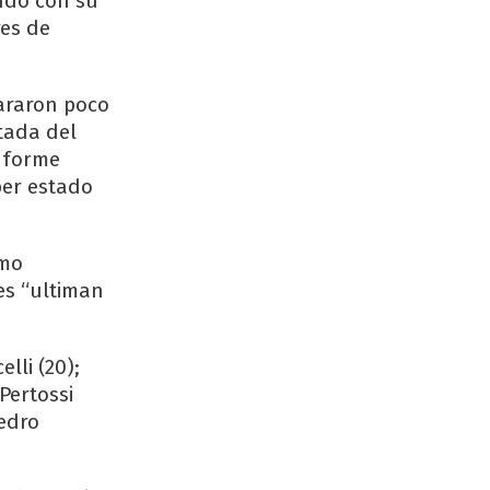
ndo con su
res de
lararon poco
tada del
informe
ber estado
omo
es “ultiman
lli (20);
Pertossi
Pedro