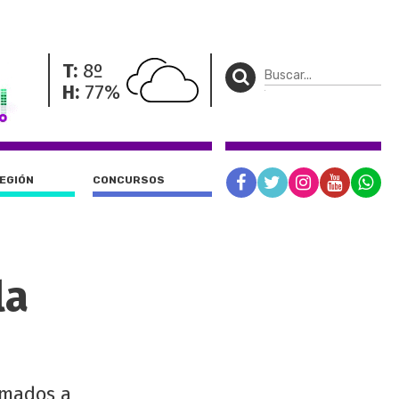
T:
8º
H:
77%
REGIÓN
CONCURSOS
la
amados a