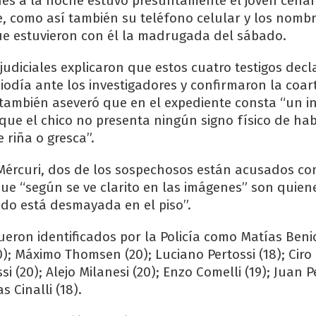
rnes a la noche estuvo presuntamente el joven cena
, como así también su teléfono celular y los nomb
e estuvieron con él la madrugada del sábado.
judiciales explicaron que estos cuatro testigos dec
odía ante los investigadores y confirmaron la coar
o también aseveró que en el expediente consta “un 
que el chico no presenta ningún signo físico de ha
 riña o gresca”.
Mércuri, dos de los sospechosos están acusados c
ue “según se ve clarito en las imágenes” son quien
ndo está desmayada en el piso”.
ueron identificados por la Policía como Matías Benice
0); Máximo Thomsen (20); Luciano Pertossi (18); Ciro 
si (20); Alejo Milanesi (20); Enzo Comelli (19); Juan 
s Cinalli (18).