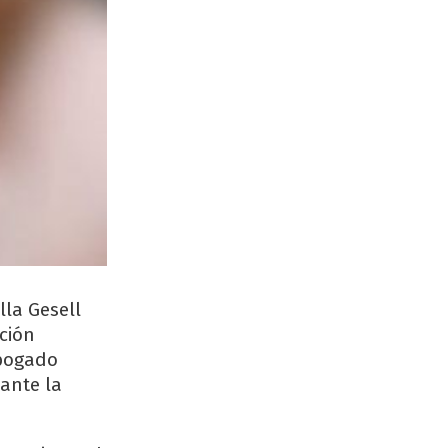
la Gesell
ción
abogado
ante la