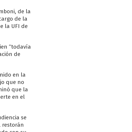
mboni, de la
cargo de la
e la UFI de
bien “todavía
ación de
nido en la
ijo que no
minó que la
erte en el
diencia se
 restorán