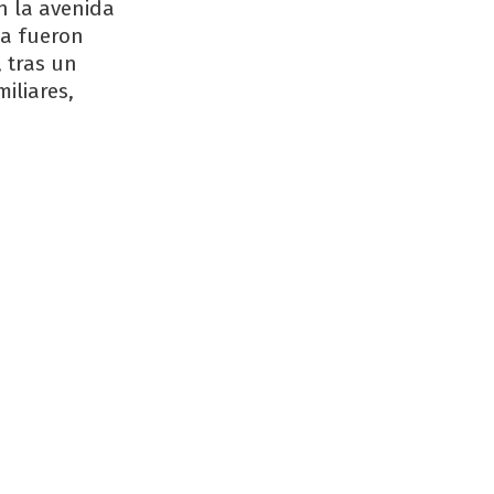
n la avenida
sa fueron
 tras un
iliares,