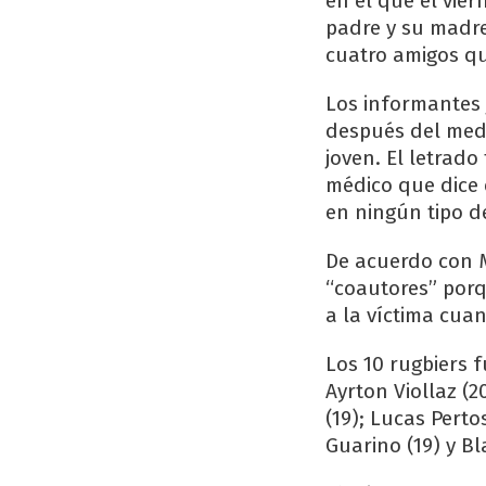
en el que el vie
padre y su madre
cuatro amigos qu
Los informantes 
después del medi
joven. El letrad
médico que dice 
en ningún tipo de
De acuerdo con 
“coautores” porq
a la víctima cua
Los 10 rugbiers f
Ayrton Viollaz (2
(19); Lucas Pertos
Guarino (19) y Bla