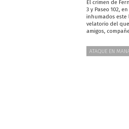
El crimen de Fer
3 y Paseo 102, en
inhumados este l
velatorio del que
amigos, compañer
ATAQUE EN MAN