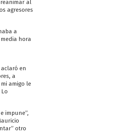
 reanimar al
los agresores
imaba a
e media hora
 aclaró en
res, a
 mi amigo le
 Lo
de impune”,
Mauricio
ntar” otro