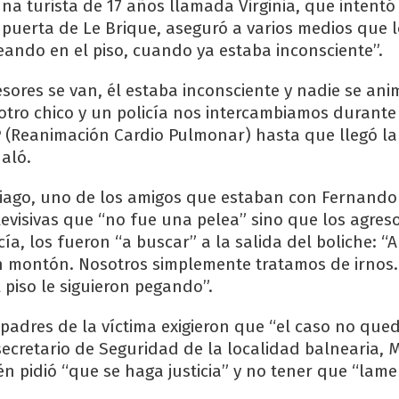
una turista de 17 años llamada Virginia, que intentó
a puerta de Le Brique, aseguró a varios medios que 
teando en el piso, cuando ya estaba inconsciente”.
sores se van, él estaba inconsciente y nadie se an
 otro chico y un policía nos intercambiamos durant
 (Reanimación Cardio Pulmonar) hasta que llegó la
aló.
tiago, uno de los amigos que estaban con Fernando
levisivas que “no fue una pelea” sino que los agreso
a, los fueron “a buscar” a la salida del boliche: “A
n montón. Nosotros simplemente tratamos de irnos.
 piso le siguieron pegando”.
s padres de la víctima exigieron que “el caso no que
secretario de Seguridad de la localidad balnearia, 
n pidió “que se haga justicia” y no tener que “lame