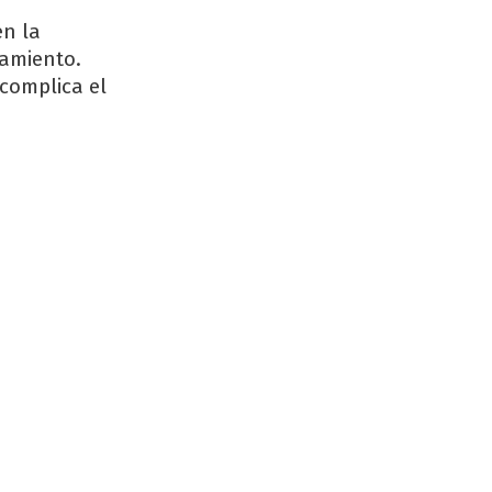
en la
namiento.
complica el