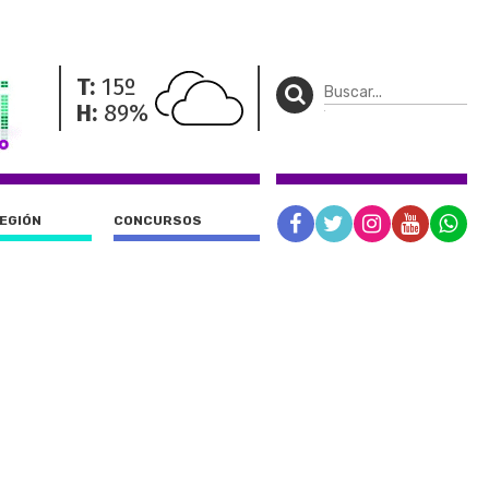
T:
15º
H:
89%
REGIÓN
CONCURSOS