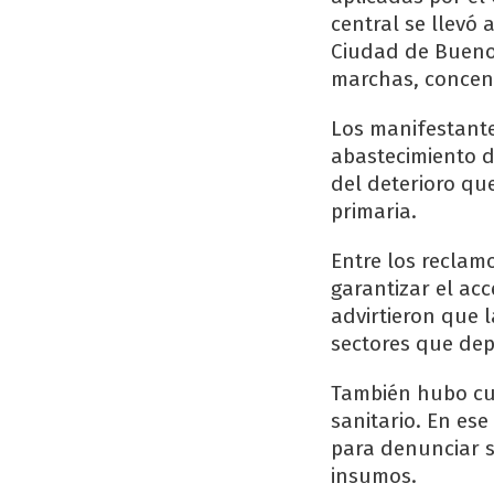
central se llevó 
Ciudad de Buenos
marchas, concent
Los manifestante
abastecimiento 
del deterioro qu
primaria.
Entre los reclam
garantizar el ac
advirtieron que 
sectores que dep
También hubo cue
sanitario. En es
para denunciar s
insumos.