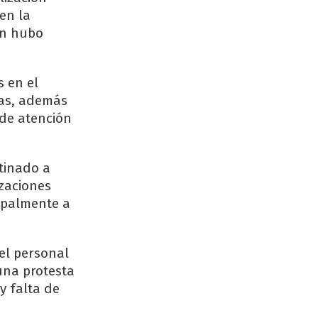
 en la
én hubo
 en el
nas, además
 de atención
tinado a
izaciones
cipalmente a
el personal
una protesta
y falta de