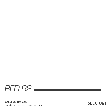
CALLE 32 Nº 426
SECCION
La Plata - BS AS - ARGENTINA