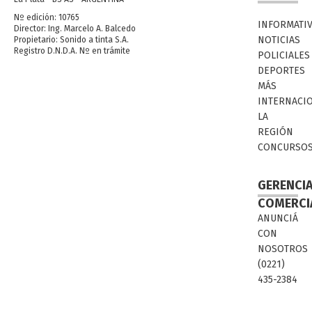
Nº edición: 10765
INFORMATI
Director: Ing. Marcelo A. Balcedo
NOTICIAS
Propietario: Sonido a tinta S.A.
Registro D.N.D.A. Nº en trámite
POLICIALES
DEPORTES
MÁS
INTERNACI
LA
REGIÓN
CONCURSO
GERENCI
COMERCI
ANUNCIÁ
CON
NOSOTROS
(0221)
435-2384